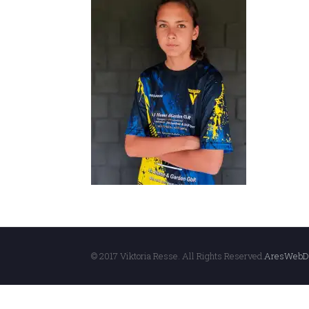
© 2017 Viktoria Resse. All Rights Reserved.
AresWebD