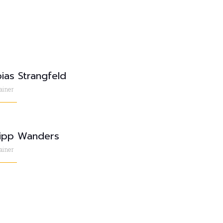
ias Strangfeld
ainer
lipp Wanders
ainer