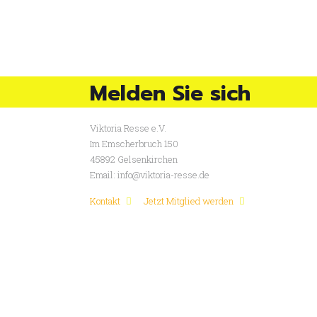
Melden Sie sich
Viktoria Resse e.V.
Im Emscherbruch 150
45892 Gelsenkirchen
Email: info@viktoria-resse.de
Kontakt
Jetzt Mitglied werden