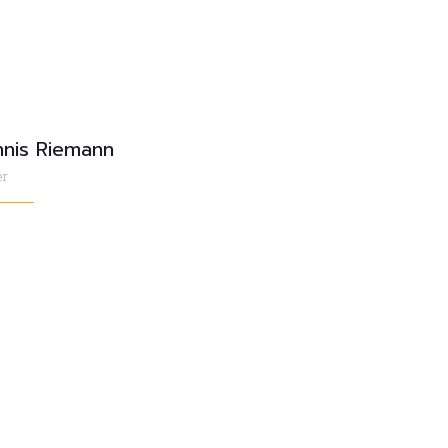
nis Riemann
er