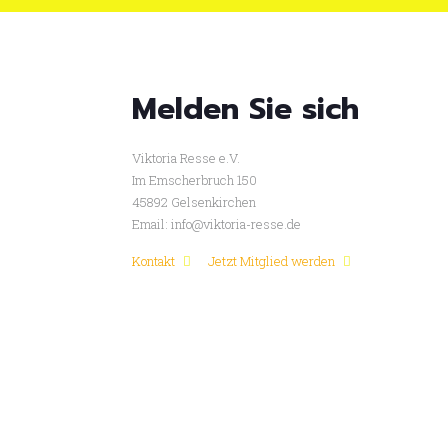
Melden Sie sich
Viktoria Resse e.V.
Im Emscherbruch 150
45892 Gelsenkirchen
Email: info@viktoria-resse.de
Kontakt
Jetzt Mitglied werden