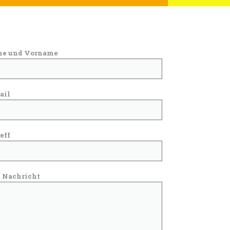
e und Vorname
ail
eff
e Nachricht