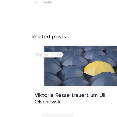
in
in
Wird geladen...
neuem
neuem
Fenster
Fenster
geöffnet)
geöffnet)
Related posts
Dezember 18, 2025
Viktoria Resse trauert um Uli
Olschewski