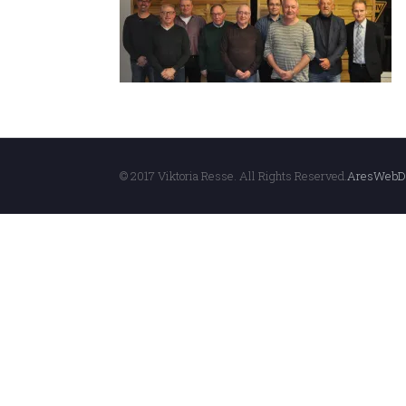
© 2017 Viktoria Resse. All Rights Reserved.
AresWebD